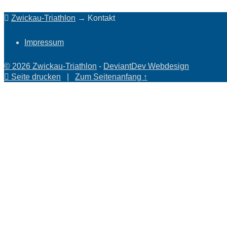
Zwickau-Triathlon
→ Kontakt
Impressum
© 2026 Zwickau-Triathlon
-
DeviantDev Webdesign
Seite drucken
|
Zum Seitenanfang ↑