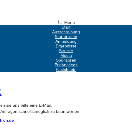
Menu
Start
Ausschreibung
Starterlisten
Anmeldung
Ergebnisse
Strecke
Media
Sponsoren
Erklärvideos
Factsheets
t
en sie uns bitte eine E-Mail.
 Anfragen schnellstmöglich zu beantworten.
thlon.de