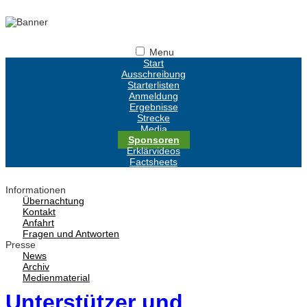
Menu
Start
Ausschreibung
Starterlisten
Anmeldung
Ergebnisse
Strecke
Media
Sponsoren
Erklärvideos
Factsheets
Informationen
Übernachtung
Kontakt
Anfahrt
Fragen und Antworten
Presse
News
Archiv
Medienmaterial
Unterstützer und